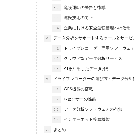
危険運転の警告と指導
3.2.
運転技術の向上
3.3.
企業における安全運転管理への活用
3.4.
データ分析をサポートするツールとサービ
4.
ドライブレコーダー専用ソフトウェ
4.1.
クラウド型データ分析サービス
4.2.
AIを活用したデータ分析
4.3.
ドライブレコーダーの選び方：データ分析
5.
GPS機能の搭載
5.1.
Gセンサーの性能
5.2.
データ分析ソフトウェアの有無
5.3.
インターネット接続機能
5.4.
まとめ
6.