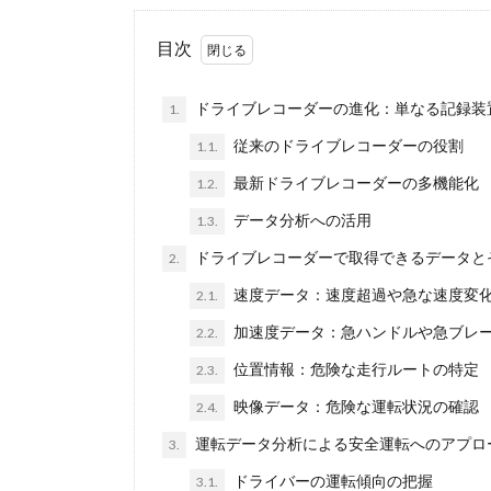
目次
ドライブレコーダーの進化：単なる記録装
1.
従来のドライブレコーダーの役割
1.1.
最新ドライブレコーダーの多機能化
1.2.
データ分析への活用
1.3.
ドライブレコーダーで取得できるデータと
2.
速度データ：速度超過や急な速度変
2.1.
加速度データ：急ハンドルや急ブレ
2.2.
位置情報：危険な走行ルートの特定
2.3.
映像データ：危険な運転状況の確認
2.4.
運転データ分析による安全運転へのアプロ
3.
ドライバーの運転傾向の把握
3.1.