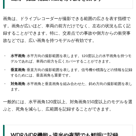
画角は、ドライブレコーダーが撮影できる範囲の広さを表す指標で
す。画角が広いほど、車両の前方だけでなく、左右の状況も広く記
録することができます。特に、交差点での事故や側方からの衝突事
故などでは、広い画角を持つモデルが有効です。
水平画角
: 水平方向の撮影範囲を表します。120度以上の水平画角を持つモ
デルであれば、車両の前方を広くカバーすることができます。
垂直画角
: 垂直方向の撮影範囲を表します。信号機や標識などの情報を記録
するためには、垂直画角も重要です。
対角画角
: 水平画角と垂直画角を組み合わせた、斜め方向の撮影範囲を表し
ます。
一般的には、水平画角120度以上、対角画角150度以上のモデルを選
ぶと、死角を減らし、広範囲を記録することができます。
WDR/HDR機能 – 逆光や夜間でも鮮明に記録