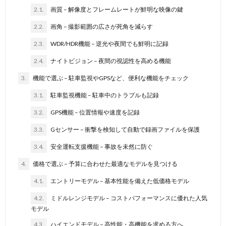
2.1.
画質 – 解像度とフレームレートが鮮明な映像の鍵
2.2.
画角 – 撮影範囲の広さが死角を減らす
2.3.
WDR/HDR機能 – 逆光や夜間でも鮮明に記録
2.4.
ナイトビジョン – 夜間の視認性を高める機能
3.
機能で選ぶ – 駐車監視やGPSなど、便利な機能をチェック
3.1.
駐車監視機能 – 駐車中のトラブルも記録
3.2.
GPS機能 – 位置情報や速度を記録
3.3.
Gセンサー – 衝撃を検知して自動で録画ファイルを保護
3.4.
安全運転支援機能 – 事故を未然に防ぐ
4.
価格で選ぶ – 予算に合わせた最適なモデルを見つける
4.1.
エントリーモデル – 基本性能を備えた低価格モデル
4.2.
ミドルレンジモデル – コストパフォーマンスに優れた人気
モデル
4.3.
ハイエンドモデル – 高性能・高機能を求める方へ