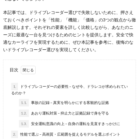
本記事では、ドライブレコーダー選びで失敗しないために、押さえ
ておくべきポイントを「性能」「機能」「価格」の3つの観点から徹
底解説します。それぞれの要素を詳しく比較しながら、あなたのニ
ーズに最適な一台を見つけるためのヒントを提供します。安全で快
適なカーライフを実現するために、ぜひ本記事を参考に、後悔のな
いドライブレコーダー選びを実現してください。
目次
1.
ドライブレコーダーの必要性 – なぜ今、ドラレコが求められてい
るのか？
1.1.
事故の記録 – 真実を明らかにする客観的な証拠
1.2.
あおり運転対策 – 抑止力と証拠記録で身を守る
1.3.
安全運転意識の向上 – 自身の運転を見直すきっかけに
2.
性能で選ぶ – 高画質・広範囲を捉えるモデルを選ぶポイント