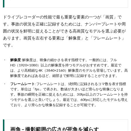
ドライブレコーダーの性能で最も重要な要素の一つが「画質」で
す。事故の状況を正確に記録するためには、ナンバープレートや周
囲の状況を鮮明に捉えることができる高画質なモデルを選ぶ必要が
あります。画質を左右する要素は「解像度」と「フレームレート」
です。
解像度
: 解像度は、映像の細かさを表す指標です。一般的には、フル
HD（1920×1080）以上の解像度を持つモデルがおすすめです。最近で
は、より高精細な4K（3840×2160）解像度のモデルも登場しています。高
解像度であればあるほど、細部まで鮮明に記録することができます。
フレームレート
: フレームレートは、1秒間に記録されるコマ数を表す指標
です。単位は「fps」で表され、数値が大きいほど滑らかな映像になりま
す。事故の瞬間を正確に捉えるためには、30fps以上のフレームレートを持
つモデルを選ぶと良いでしょう。最近では、60fpsに対応したモデルも増え
ており、より滑らかな映像を記録することが可能です。
画角 – 撮影範囲の広さが死角を減らす