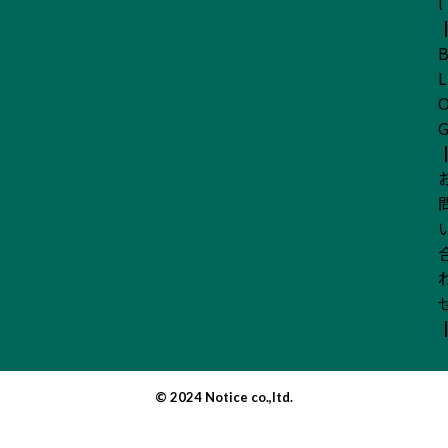
l
L
© 2024 Notice co.,ltd.