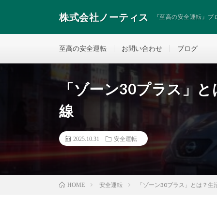
株式会社ノーティス
『至高の安全運転』プ
至高の安全運転
お問い合わせ
ブログ
「ゾーン30プラス」
線
2025.10.31
安全運転
安全運転
「ゾーン30プラス」とは？生
HOME