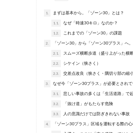
まずは基本から。「ゾーン30」とは？
1.
なぜ「時速30キロ」なのか？
1.1.
これまでの「ゾーン30」の課題
1.2.
「ゾーン30」から「ゾーン30プラス」へ
2.
スムーズ横断歩道（盛り上がった横
2.1.
シケイン（狭さく）
2.2.
交差点改良（狭さく・隅切り部の縮
2.3.
なぜ今「ゾーン30プラス」が必要とされて
3.
悲しい事故の多くは「生活道路」で
3.1.
「抜け道」がもたらす危険
3.2.
人の意識だけでは防ぎきれない事故
3.3.
「ゾーン30プラス」区域を運転する際の
4.