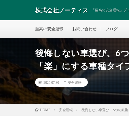
株式会社ノーティス
『至高の安全運転』プ
至高の安全運転
お問い合わせ
ブログ
後悔しない車選び、6
「楽」にする車種タイ
2025.07.30
安全運転
安全運転
後悔しない車選び、6つの鉄
HOME