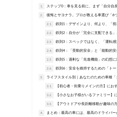
ステップ0：車を見る前に、まず「自分自
1.
後悔とサヨナラ。プロが教える車選び「6
2.
鉄則1：デザインより、何より、「視
2.1.
鉄則2：自分が「完全に支配できる」
2.2.
鉄則3：スペックではなく、「運転感
2.3.
鉄則4：「受動的安全」と「能動的安
2.4.
鉄則5：過剰な「先進機能」の幻想に
2.5.
鉄則6：安全を維持するための「トー
2.6.
ライフスタイル別｜あなたのための車種「
3.
【初心者・街乗りメインの方】にお
3.1.
【小さなお子様がいるファミリー】
3.2.
【アウトドアや長距離移動が趣味の
3.3.
まとめ：最高の車には、最高のドライバー
4.