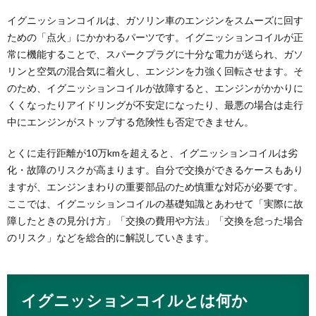
イグニッションコイルは、ガソリン車のエンジンをスムーズに回す
ための「点火」にかかわるパーツです。イグニッションコイルが正
常に機能することで、スパークプラグに十分な電力が送られ、ガソ
リンと空気の混合気に着火し、エンジンを力強く回転させます。そ
のため、イグニッションコイルが故障すると、エンジンがかかりに
くくなったりアイドリングが不安定になったり、最悪の場合は走行
中にエンジンがストップする危険性も否定できません。
とくに走行距離が10万kmを超えると、イグニッションコイルは劣
化・故障のリスクが高まります。自分で交換ができるケースもあり
ますが、エンジンまわりの重要部品のため慎重な対応が必要です。
ここでは、イグニッションコイルの基礎知識とあわせて「実際に故
障したときの見分け方」「交換の費用や方法」「交換を怠った場合
のリスク」などを総合的に解説していきます。
イグニッションコイルとは何か