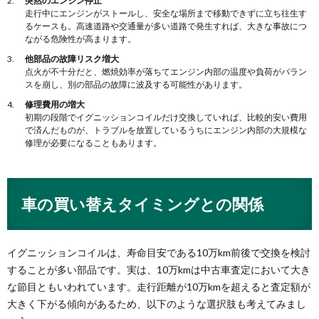
突然のエンジン停止
走行中にエンジンがストールし、安全な場所まで移動できずに立ち往生す
るケースも。高速道路や交通量が多い道路で発生すれば、大きな事故につ
ながる危険性が高まります。
他部品の故障リスク増大
点火が不十分だと、燃焼効率が落ちてエンジン内部の温度や負荷がバラン
スを崩し、別の部品の故障に波及する可能性があります。
修理費用の増大
初期の段階でイグニッションコイルだけ交換していれば、比較的安い費用
で済んだものが、トラブルを放置しているうちにエンジン内部の大規模な
修理が必要になることもあります。
車の買い替えタイミングとの関係
イグニッションコイルは、寿命目安である10万km前後で交換を検討
することが多い部品です。実は、10万kmは中古車査定において大き
な節目ともいわれています。走行距離が10万kmを超えると査定額が
大きく下がる傾向があるため、以下のような選択肢も考えてみまし