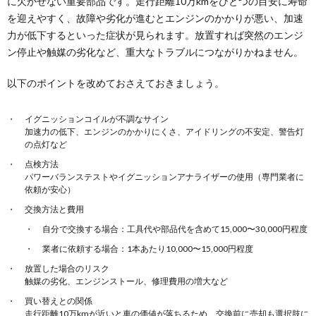
に欠かせない重要部品です。走行距離10万kmをひとつの目安に寿命
を迎えやすく、故障や劣化が進むとエンジンのかかりが悪い、加速
力が低下するといった症状が見られます。放置すれば突然のエンジ
ン停止や触媒の劣化など、重大なトラブルにつながりかねません。
以下のポイントを改めておさえておきましょう。
イグニッションコイルが不調なサイン
加速力の低下、エンジンのかかりにくさ、アイドリングの不安定、警告灯
の点灯など
点検方法
パワーバランステストやイグニッションアナライザーの使用（専門業者に
依頼が安心）
交換方法と費用
自分で交換する場合：工具代や部品代を含めて15,000〜30,000円程度
業者に依頼する場合：1本あたり10,000〜15,000円程度
放置した場合のリスク
触媒の劣化、エンジンストール、修理費用の増大など
買い替えとの関係
走行距離10万kmが近いと車の価値が落ちるため、交換前に売却も選択肢に