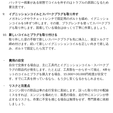
バッテリー残量がある状態でコイルを外すのはトラブルの原因になるため
要注意です。
イグニッションコイルとスパークプラグを取り外す
メガネレンチやラチェットレンチで固定用のボルトを緩め、イグニッショ
ンコイルを1本ずつ外します。その後、プラグレンチを使ってスパークプラ
グも取り外します。固着している場合はゆっくり丁寧に作業しましょう。
新しいコイルとプラグを取り付ける
取り外した逆の手順で新しいスパークプラグを先に挿入し、規定トルクで
締め付けます。続いて新しいイグニッションコイルを正しい向きで差し込
み、ボルトで固定したら完了です。
費用の目安
自分で交換する場合は、主に工具代とイグニッションコイル・スパークプ
ラグの部品代が発生します。たとえば、工具類を一からすべて揃え、4本セ
ットのコイルとプラグを購入する場合、15,000〜30,000円程度が目安で
す。すでに工具を持っているなら、もう少し安くなるかもしれません。
リスクと注意点
エンジン回りの部品は車の走行安全に直結します。誤った取り付けや配線
ミスをすれば、エンジンを傷めたり、最悪の場合、走行中にエンジンが停
止するリスクも。作業に不安を感じる場合は無理をせず、専門業者に依頼
しましょう。