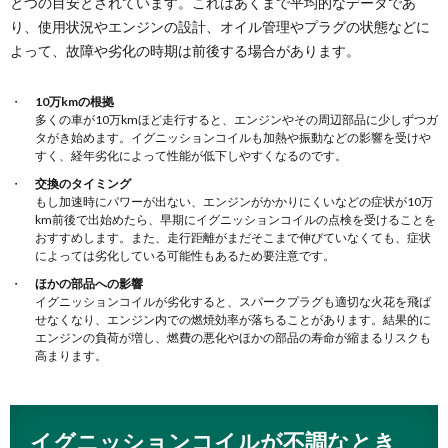
とつの目安とされています。これはあくまで平均的なデータであ
り、使用状況やエンジンの設計、オイル管理やプラグの状態などに
よって、故障や劣化の時期は前後する場合があります。
10万kmの根拠
多くの車が10万kmほど走行すると、エンジンやその周辺部品に少しずつガ
タがき始めます。イグニッションコイルも加熱や振動などの影響を受けや
すく、経年劣化によって性能が低下しやすくなるのです。
交換のタイミング
もし加速時にパワーが出ない、エンジンがかかりにくいなどの症状が10万
km前後で出始めたら、早期にイグニッションコイルの点検を受けることを
おすすめします。また、走行距離がまだそこまで伸びていなくても、症状
によっては劣化している可能性もあるため要注意です。
ほかの部品への影響
イグニッションコイルが劣化すると、スパークプラグも適切な火花を飛ば
せなくなり、エンジン内での燃焼効率が落ちることがあります。結果的に
エンジンの負荷が増し、燃費の悪化やほかの部品の寿命が縮まるリスクも
高まります。
イグニッションコイルが不調なとき