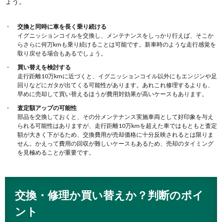
ょう。
交換と同時に車を長く乗り続ける
イグニッションコイルを交換し、メンテナンスをしっかり行えば、そこか
らさらに何万kmも乗り続けることは可能です。新車時のような走行感覚を
取り戻せる場合もあるでしょう。
買い替えを検討する
走行距離10万kmに近づくと、イグニッションコイル以外にもエンジンや足
回りなどにガタが出てくる可能性があります。あれこれ修理するよりも、
早めに売却して買い替えるほうが費用対効果が高いケースもあります。
査定額アップの可能性
部品を交換しておくと、その分メンテナンス実施車両として好印象を与え
られる可能性はありますが、走行距離10万kmを超えた車ではもともと査定
額が大きく下がるため、交換費用が売却価格に十分反映されるとは限りま
せん。かえって費用の回収が難しいケースもあるため、売却のタイミング
を見極めることが重要です。
交換・修理か買い替えか？判断のポイ
ント