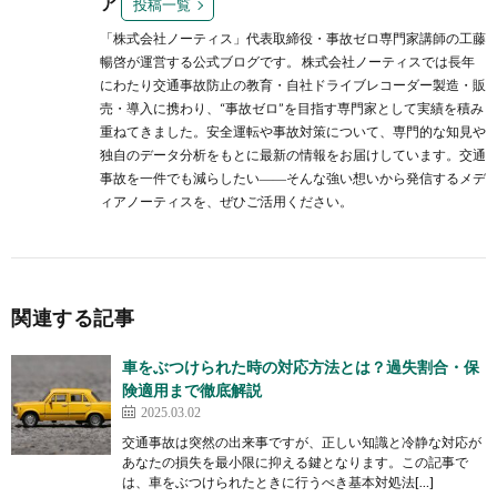
ア
投稿一覧
「株式会社ノーティス」代表取締役・事故ゼロ専門家講師の工藤
暢啓が運営する公式ブログです。 株式会社ノーティスでは長年
にわたり交通事故防止の教育・自社ドライブレコーダー製造・販
売・導入に携わり、“事故ゼロ”を目指す専門家として実績を積み
重ねてきました。安全運転や事故対策について、専門的な知見や
独自のデータ分析をもとに最新の情報をお届けしています。交通
事故を一件でも減らしたい――そんな強い想いから発信するメデ
ィアノーティスを、ぜひご活用ください。
関連する記事
車をぶつけられた時の対応方法とは？過失割合・保
険適用まで徹底解説
2025.03.02
交通事故は突然の出来事ですが、正しい知識と冷静な対応が
あなたの損失を最小限に抑える鍵となります。この記事で
は、車をぶつけられたときに行うべき基本対処法[…]