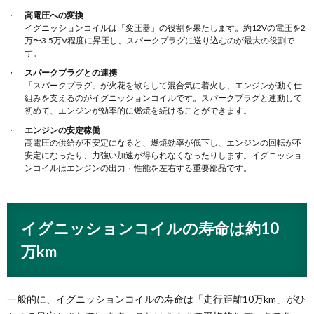
高電圧への変換
イグニッションコイルは「変圧器」の役割を果たします。約12Vの電圧を2
万〜3.5万V程度に昇圧し、スパークプラグに送り込むのが最大の役割で
す。
スパークプラグとの連携
「スパークプラグ」が火花を散らして混合気に着火し、エンジンが動く仕
組みを支えるのがイグニッションコイルです。スパークプラグと連動して
初めて、エンジンが効率的に燃焼を続けることができます。
エンジンの安定稼働
高電圧の供給が不安定になると、燃焼効率が低下し、エンジンの回転が不
安定になったり、力強い加速が得られなくなったりします。イグニッショ
ンコイルはエンジンの出力・性能を左右する重要部品です。
イグニッションコイルの寿命は約10
万km
一般的に、イグニッションコイルの寿命は「走行距離10万km」がひ