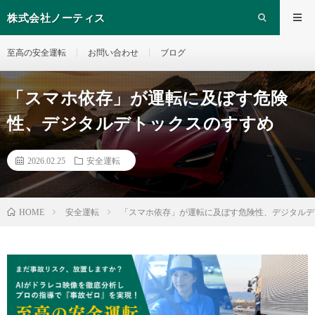
株式会社ノーティス
至高の安全運転
お問い合わせ
ブログ
「スマホ依存」が運転に及ぼす危険
性、デジタルデトックスのすすめ
2026.02.25
安全運転
安全運転
「スマホ依存」が運転に及ぼす危険性、デジタルデ
HOME