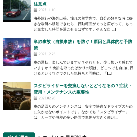
注意点
2025.11.10
海外旅行や海外出張、憧れの留学先で、自分の好きな時に好
きな場所へ移動できたら、行動範囲がぐっと広がって、もっ
と充実した時間を過ごせるはずです。そんな自[…]
単独事故（自損事故）を防ぐ！原因と具体的な予防
策
2025.12.23
車の運転、楽しんでいますか？それとも、少し怖いと感じて
いますか？ 免許を取ったばかりの頃は、どこへでも自由に行
けるというワクワクした気持ちと同時に、「[…]
スタビライザーを交換しないとどうなるの？症状・
費用・メンテナンスの重要性
2025.02.28
車の足回りのメンテナンスは、安全で快適なドライブのため
に欠かせないポイントです。なかでも「スタビライザー」
は、カーブや段差の多い路面で車体が大きく傾い[…]