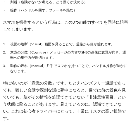
判断（危険がないか考える、どう動くか決める）
操作（ハンドルを回す、ブレーキを踏む）
スマホを操作するという行為は、この3つの能力すべてを同時に阻害
してしまいます。
視覚の遮断（Visual）画面を見ることで、道路から目が離れます。
意識の分散（Cognitive）メッセージの内容やSNSの画像に意識が向き、運
転への集中力が途切れます。
動作の遅れ（Manual）片手でスマホを持つことで、ハンドル操作が疎かに
なります。
特に怖いのが「意識の分散」です。たとえハンズフリー通話であっ
ても、難しい会話や深刻な話に夢中になると、目では前の景色を見
ていても、脳がその情報を処理できていない「非注意性盲目」とい
う状態に陥ることがあります。見えているのに、認識できていな
い。これは初心者ドライバーにとって、非常にリスクの高い状態で
す。