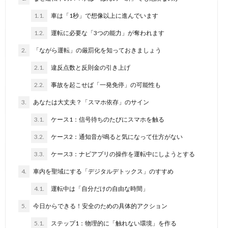
1.1.
車は「1秒」で想像以上に進んでいます
1.2.
運転に必要な「3つの能力」が奪われます
2.
「ながら運転」の厳罰化を知っておきましょう
2.1.
違反点数と反則金の引き上げ
2.2.
事故を起こせば「一発免停」の可能性も
3.
あなたは大丈夫？「スマホ依存」のサイン
3.1.
ケース1：信号待ちのたびにスマホを触る
3.2.
ケース2：通知音が鳴ると気になって仕方がない
3.3.
ケース3：ナビアプリの操作を運転中にしようとする
4.
車内を聖域にする「デジタルデトックス」のすすめ
4.1.
運転中は「自分だけの自由な時間」
5.
今日からできる！安全のための具体的アクション
5.1.
ステップ1：物理的に「触れない環境」を作る