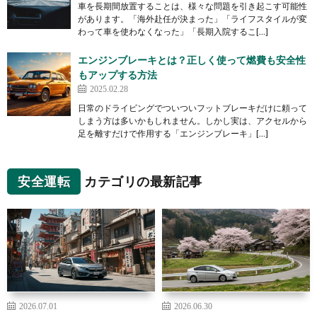
車を長期間放置することは、様々な問題を引き起こす可能性
があります。「海外赴任が決まった」「ライフスタイルが変
わって車を使わなくなった」「長期入院するこ[…]
エンジンブレーキとは？正しく使って燃費も安全性
もアップする方法
2025.02.28
日常のドライビングでついついフットブレーキだけに頼って
しまう方は多いかもしれません。しかし実は、アクセルから
足を離すだけで作用する「エンジンブレーキ」[…]
安全運転
カテゴリの最新記事
2026.07.01
2026.06.30