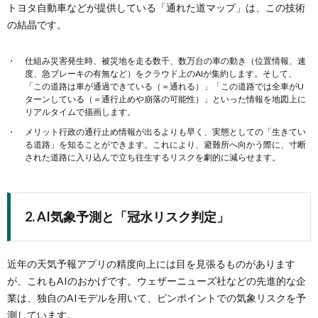
トヨタ自動車などが提供している「通れた道マップ」は、この技術
の結晶です。
仕組み災害発生時、被災地を走る数千、数万台の車の動き（位置情報、速
度、急ブレーキの有無など）をクラウド上のAIが集約します。そして、
「この道路は車が通過できている（＝通れる）」「この道路では全車がU
ターンしている（＝通行止めや崩落の可能性）」といった情報を地図上に
リアルタイムで描画します。
メリット行政の通行止め情報が出るよりも早く、実態としての「生きてい
る道路」を知ることができます。これにより、避難所へ向かう際に、寸断
された道路に入り込んで立ち往生するリスクを劇的に減らせます。
2. AI気象予測と「冠水リスク判定」
近年の天気予報アプリの精度向上には目を見張るものがあります
が、これもAIのおかげです。ウェザーニューズ社などの先進的な企
業は、独自のAIモデルを用いて、ピンポイントでの気象リスクを予
測しています。