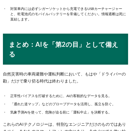
対策車内には必ずシガーソケットから充電できるUSBカーチャージャー
と、乾電池式のモバイルバッテリーを常備してください。情報遮断は死に
直結します。
まとめ：AIを「第2の目」として備え
る
自然災害時の車両避難や運転判断において、もはや「ドライバーの
勘」だけで乗り切る時代は終わりました。
正常性バイアスを打破するために、AIの客観的なデータを見る。
「通れた道マップ」などのプローブデータを活用し、孤立を防ぐ。
気象予測AIを使って、危険が迫る前に「運転中止」を決断する。
これらのAIテクノロジーは、特別なエンジニアだけのものではあり