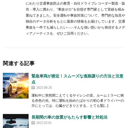
にわたり交通事故防止の教育・自社ドライブレコーダー製造・販
売・導入に携わり、“事故ゼロ”を目指す専門家として実績を積み
重ねてきました。安全運転や事故対策について、専門的な知見や
独自のデータ分析をもとに最新の情報をお届けしています。交通
事故を一件でも減らしたい――そんな強い想いから発信するメデ
ィアノーティスを、ぜひご活用ください。
関連する記事
緊急車両が接近！スムーズな進路譲りの方法と注意
点
2025.09.20
運転中に突然聞こえてくるサイレンの音。ルームミラーに映
る赤色の光。特に運転を始めたばかりの初心者ドライバーの
方にとっては、心臓がどきりとする、とても緊[…]
長期間の車の放置がもたらす影響と対処法
2025.03.01