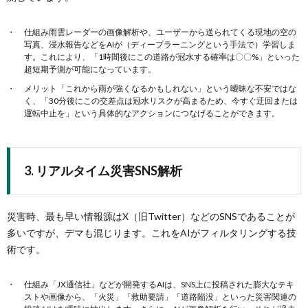
仕組み雨雲レーダーの画像解析や、ユーザーから送られてくる現地の空の
写真、浸水報告などをAIが（ディープラーニングという手法で）学習しま
す。これにより、「1時間後にこの道路が冠水する確率は〇〇%」といった
超短期予測が可能になっています。
メリット「これから雨が強くなるかもしれない」という曖昧な不安ではな
く、「30分後にこの交差点は冠水リスクが高まるため、今すぐ迂回または
運転中止を」という具体的なアクションにつなげることができます。
3. リアルタイム災害SNS解析
災害時、最も早い情報源はX（旧Twitter）などのSNSであることが
多いですが、デマも混じります。これをAIがフィルタリングする技
術です。
仕組み「JX通信社」などが開発するAIは、SNS上に投稿された膨大なテキ
ストや画像から、「火災」「救助要請」「道路陥没」といった災害関連の