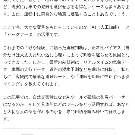
ど、現実には車での避難を選択せざるを得ないケースも多々ありま
す。また、運転中に突発的な地震に遭遇することもあるでしょう。
ここで今、大きな変革をもたらしているのが「AI（人工知能）」と
「ビッグデータ」の活用です。
これまでの「勘や経験」に頼った避難判断は、正常性バイアス（自
分だけは大丈夫と思い込む心理）によって判断を遅らせる原因とな
ってきました。しかし、最新のAI技術は、リアルタイムの気象デー
タ、車両の走行データ、道路の浸水予測などを瞬時に解析し、私た
ちに「客観的で最適な避難ルート」や「運転を即座に中止すべきタ
イミング」を教えてくれます。
この記事では、自然災害時になぜAIツールが最強の防災パートナー
になるのか、そして具体的にどのツールをどう活用すれば、あなた
と大切な人の命を守れるのかを、専門用語を噛み砕いて解説しま
す。