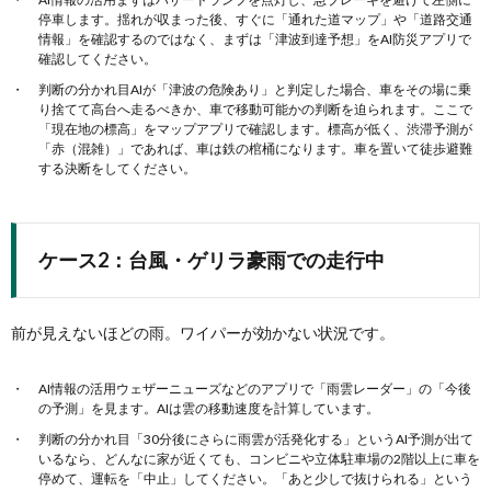
停車します。揺れが収まった後、すぐに「通れた道マップ」や「道路交通
情報」を確認するのではなく、まずは「津波到達予想」をAI防災アプリで
確認してください。
判断の分かれ目AIが「津波の危険あり」と判定した場合、車をその場に乗
り捨てて高台へ走るべきか、車で移動可能かの判断を迫られます。ここで
「現在地の標高」をマップアプリで確認します。標高が低く、渋滞予測が
「赤（混雑）」であれば、車は鉄の棺桶になります。車を置いて徒歩避難
する決断をしてください。
ケース2：台風・ゲリラ豪雨での走行中
前が見えないほどの雨。ワイパーが効かない状況です。
AI情報の活用ウェザーニューズなどのアプリで「雨雲レーダー」の「今後
の予測」を見ます。AIは雲の移動速度を計算しています。
判断の分かれ目「30分後にさらに雨雲が活発化する」というAI予測が出て
いるなら、どんなに家が近くても、コンビニや立体駐車場の2階以上に車を
停めて、運転を「中止」してください。「あと少しで抜けられる」という