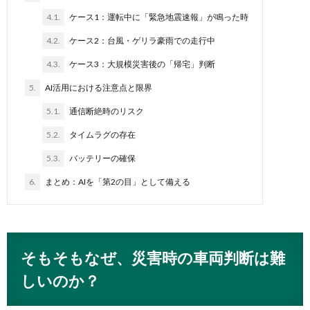
4.1.
ケース1：運転中に「緊急地震速報」が鳴った時
4.2.
ケース2：台風・ゲリラ豪雨での走行中
4.3.
ケース3：大規模災害後の「帰宅」判断
5.
AI活用における注意点と限界
5.1.
通信断絶時のリスク
5.2.
タイムラグの存在
5.3.
バッテリーの確保
6.
まとめ：AIを「第2の目」として備える
そもそもなぜ、災害時の車両判断は難
しいのか？