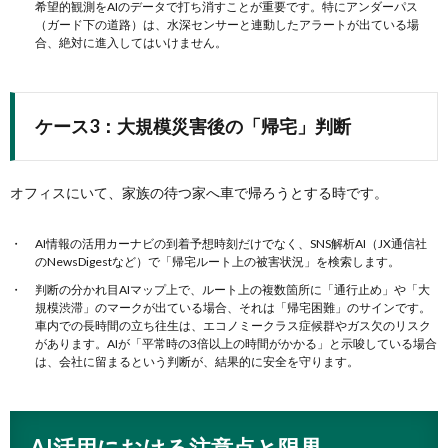
希望的観測をAIのデータで打ち消すことが重要です。特にアンダーパス
（ガード下の道路）は、水深センサーと連動したアラートが出ている場
合、絶対に進入してはいけません。
ケース3：大規模災害後の「帰宅」判断
オフィスにいて、家族の待つ家へ車で帰ろうとする時です。
AI情報の活用カーナビの到着予想時刻だけでなく、SNS解析AI（JX通信社
のNewsDigestなど）で「帰宅ルート上の被害状況」を検索します。
判断の分かれ目AIマップ上で、ルート上の複数箇所に「通行止め」や「大
規模渋滞」のマークが出ている場合、それは「帰宅困難」のサインです。
車内での長時間の立ち往生は、エコノミークラス症候群やガス欠のリスク
があります。AIが「平常時の3倍以上の時間がかかる」と示唆している場合
は、会社に留まるという判断が、結果的に安全を守ります。
AI活用における注意点と限界