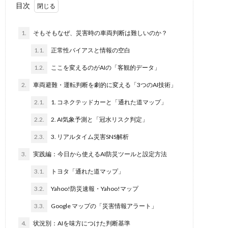
目次
1.
そもそもなぜ、災害時の車両判断は難しいのか？
1.1.
正常性バイアスと情報の空白
1.2.
ここを変えるのがAIの「客観的データ」
2.
車両避難・運転判断を劇的に変える「3つのAI技術」
2.1.
1. コネクテッドカーと「通れた道マップ」
2.2.
2. AI気象予測と「冠水リスク判定」
2.3.
3. リアルタイム災害SNS解析
3.
実践編：今日から使えるAI防災ツールと設定方法
3.1.
トヨタ「通れた道マップ」
3.2.
Yahoo!防災速報・Yahoo!マップ
3.3.
Google マップの「災害情報アラート」
4.
状況別：AIを味方につけた判断基準