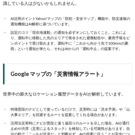
識している人は少ないかもしれません。
AI活用ポイントYahoo!マップの「防犯・安全マップ」機能や、防災速報の
通知機能はAI解析に基づいています。
設定のコツ「現在地連動」の通知を必ずオンにしておくこと。これによ
り、運転中に移動した先のエリアで発令された避難勧告や、豪雨予報をピ
ンポイントで受け取れます。運転中に「これから向かう先で100mmの豪
雨」という通知が来たら、それはAIからの「運転中止」の提案です。
Google マップの「災害情報アラート」
世界中の膨大なロケーション履歴データをAIが解析しています。
特徴普段のナビとして使っているだけで、災害時には「洪水予測」や「山
火事エリア」を回避するルートを提案してくれる場合があります。
活用法災害時にナビが普段と違う遠回りのルートを示した場合、AIが通行
止めや渋滞（災害によるスタック）を検知している可能性があります。自
分の勘で「こっちが近道だ」と判断せず、AIの提案に従うことが安全につ