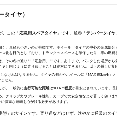
ータイヤ）
が、この「
応急用スペアタイヤ
」です。通称「
テンパータイヤ
細く、直径も小さいのが特徴です。ホイール（タイヤの中心の金属部分
ース化を目的としており、トランクのスペースを確保したり、車の燃費
、その名の通り**「応急用」**です。あくまで、パンクした場所か
イヤと同じように走り続けることは絶対にできません。以下の厳しい制
しなければなりません。タイヤの側面やホイールに「MAX 80km/h
けません。
んが、一般的に
走行可能な距離は100km程度
が目安とされています。長
め、グリップ力やブレーキ性能、カーブでの安定性などが著しく劣りま
上に慎重な運転を心がける必要があります。
事態」のサインです。寄り道などはせず、速やかに通常のタイ