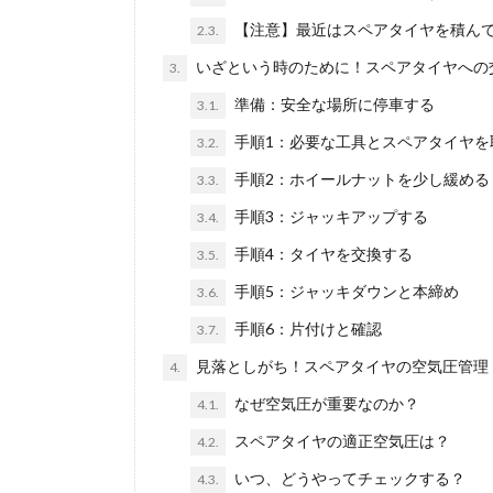
【注意】最近はスペアタイヤを積ん
2.3.
いざという時のために！スペアタイヤへの
3.
準備：安全な場所に停車する
3.1.
手順1：必要な工具とスペアタイヤを
3.2.
手順2：ホイールナットを少し緩める
3.3.
手順3：ジャッキアップする
3.4.
手順4：タイヤを交換する
3.5.
手順5：ジャッキダウンと本締め
3.6.
手順6：片付けと確認
3.7.
見落としがち！スペアタイヤの空気圧管理
4.
なぜ空気圧が重要なのか？
4.1.
スペアタイヤの適正空気圧は？
4.2.
いつ、どうやってチェックする？
4.3.