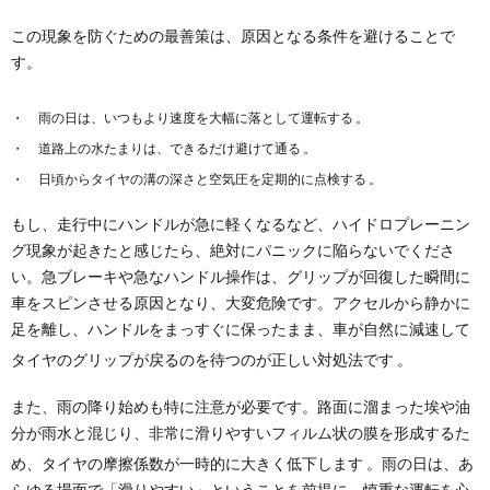
この現象を防ぐための最善策は、原因となる条件を避けることで
す。
雨の日は、いつもより速度を大幅に落として運転する 。
道路上の水たまりは、できるだけ避けて通る 。
日頃からタイヤの溝の深さと空気圧を定期的に点検する 。
もし、走行中にハンドルが急に軽くなるなど、ハイドロプレーニン
グ現象が起きたと感じたら、絶対にパニックに陥らないでくださ
い。急ブレーキや急なハンドル操作は、グリップが回復した瞬間に
車をスピンさせる原因となり、大変危険です。アクセルから静かに
足を離し、ハンドルをまっすぐに保ったまま、車が自然に減速して
タイヤのグリップが戻るのを待つのが正しい対処法です
。
また、雨の降り始めも特に注意が必要です。路面に溜まった埃や油
分が雨水と混じり、非常に滑りやすいフィルム状の膜を形成するた
め、タイヤの摩擦係数が一時的に大きく低下します
。雨の日は、あ
らゆる場面で「滑りやすい」ということを前提に、慎重な運転を心