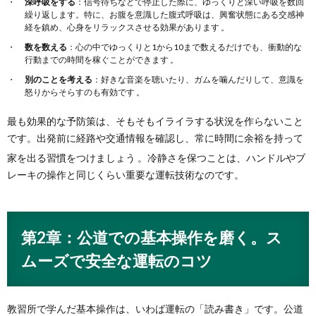
深呼吸をする
：信号待ちなどで停止した際に、ゆっくりと深い呼吸を数回
繰り返します。特に、お腹を意識した腹式呼吸は、興奮状態にある交感神
経を鎮め、心身をリラックスさせる効果があります 。
数を数える
：心の中でゆっくりと1から10まで数えるだけでも、衝動的な
行動までの時間を稼ぐことができます 。
別のことを考える
：好きな音楽を聴いたり、ガムを噛んだりして、意識を
怒りからそらすのも有効です 。
最も効果的な予防策は、そもそもイライラする状況を作らないこと
です。出発前に経路や交通情報を確認し、常に時間に余裕を持って
家を出る習慣をつけましょう
。冷静さを保つことは、ハンドルやブ
レーキの操作と同じくらい重要な運転技術なのです。
第2章：公道での基本操作を磨く。ス
ムーズで安全な運転のコツ
教習所で学んだ基本操作は、いわば運転の「読み書き」です。公道