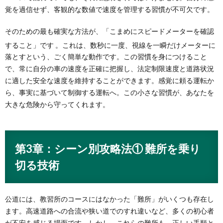
覚を過信せず、客観的な数値で速度を管理する習慣が不可欠です。
そのための最も確実な方法が、「こまめにスピードメーターを確認
すること」です
。これは、数秒に一度、視線を一瞬だけメーターに
落とすという、ごく簡単な動作です。この習慣を身につけること
で、常に自分の車の速度を正確に把握し、法定制限速度と道路状況
に適した安全な速度を維持することができます。感覚に頼る運転か
ら、事実に基づいて制御する運転へ。この小さな習慣が、あなたを
大きな危険から守ってくれます。
第3章：シーン別攻略法① 難所を乗り
切る技術
公道には、教習所のコースにはなかった「難所」がいくつも存在し
ます。高速道路への合流や狭い道でのすれ違いなど、多くの初心者
が不安を感じる場面です。しかし、これらの難所も、正しい手順と