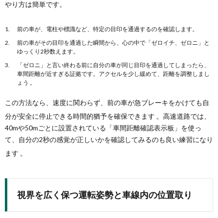
やり方は簡単です。
前の車が、電柱や標識など、特定の目印を通過するのを確認します。
前の車がその目印を通過した瞬間から、心の中で「ゼロイチ、ゼロニ」と
ゆっくり2秒数えます。
「ゼロニ」と言い終わる前に自分の車が同じ目印を通過してしまったら、
車間距離が近すぎる証拠です。アクセルを少し緩めて、距離を調整しまし
ょう 。
この方法なら、速度に関わらず、前の車が急ブレーキをかけても自
分が安全に停止できる時間的猶予を確保できます
。高速道路では、
40mや50mごとに設置されている「車間距離確認表示板」を使っ
て、自分の2秒の感覚が正しいかを確認してみるのも良い練習になり
ます
。
視界を広く保つ運転姿勢と車線内の位置取り