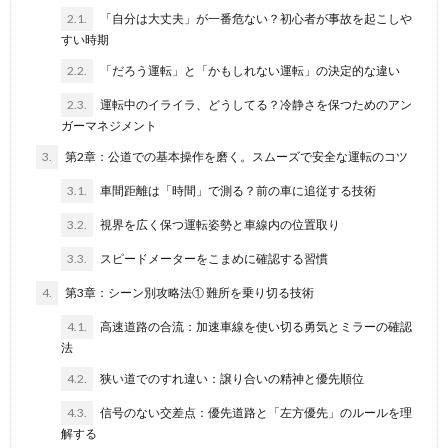
2.1.
「自分は大丈夫」が一番危ない？初心者が事故を起こしや
すい時期
2.2.
「だろう運転」と「かもしれない運転」の決定的な違い
2.3.
運転中のイライラ、どうしてる？冷静さを保つためのアン
ガーマネジメント
3.
第2章：公道での基本操作を磨く。スムーズで安全な運転のコツ
3.1.
車間距離は「時間」で測る？前の車に追従する技術
3.2.
視界を広く保つ運転姿勢と車線内の位置取り
3.3.
スピードメーターをこまめに確認する習慣
4.
第3章：シーン別攻略法① 難所を乗り切る技術
4.1.
高速道路の合流：加速車線を使い切る勇気とミラーの確認
法
4.2.
狭い道でのすれ違い：譲り合いの精神と優先順位
4.3.
信号のない交差点：優先道路と「左方優先」のルールを理
解する