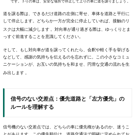
です。下りの車は、安全な場所で停止して上りの車に道を譲りましょう 。
道を譲る際は、できるだけ道路の左側に寄せ、車体を道路と平行に
して停止します。どちらか一方が完全に停止していれば、接触のリ
スクは大幅に減少します
。対向車が通り過ぎる際は、ゆっくりとま
っすぐ前進することを意識してください。
そして、もし対向車が道を譲ってくれたら、会釈や軽く手を挙げる
などして、感謝の気持ちを伝えるのを忘れずに。この小さなコミュ
ニケーションが、お互いの気持ちを和ませ、円滑な交通の流れを生
み出します
。
信号のない交差点：優先道路と「左方優先」の
ルールを理解する
信号機のない交差点では、どちらの車に優先権があるのか、迷うこ
とがあります。この優先順位は、道路交通法で明確に定められてお