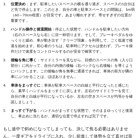
位置決め
：まず、駐車したいスペースの横を通り過ぎ、スペースの1台分ほ
ど先で停止します。このとき、自分の車と駐車スペースとの間隔は、1m弱
（60～70cm程度）が目安です。あまり離れすぎず、寄せすぎずの位置が
重要です 。
ハンドル操作と後退開始
：停止した状態で、ハンドルを駐車したい方向
（右のスペースなら右）に目一杯切ります。そして、ブレーキペダルをゆ
っくりと緩め、車が動き出す「クリープ現象」を利用して、ごく低速で後
退を始めます。初心者のうちは、駐車時にアクセルは使わず、ブレーキ操
作だけで速度をコントロールするのが安全で確実です 。
後輪を角に導く
：サイドミラーを見ながら、目標のスペースの角（入り口
部分）に向かって、自分の内側の後輪（右バックなら右後輪）を導くよう
にバックします。この後輪が角を無事に通過できれば、車体の前方が隣の
車にぶつかることは、ほぼありません 。
車体をまっすぐに
：車体が駐車スペースの白線と平行になったと感じた
ら、素早くハンドルをまっすぐに戻します。左右のサイドミラーを見て、
自分の車と白線が平行になっているか、左右の空きスペースが均等かを確
認しましょう 。
まっすぐ下がる
：ハンドルがまっすぐな状態で、そのままゆっくりと後退
し、車止めに当たるか、適切な位置で停止すれば完了です。
もし途中で斜めになってしまっても、決して焦る必要はありませ
ん。一度ギアをドライブに入れ、少し前進して体勢を立て直せば良