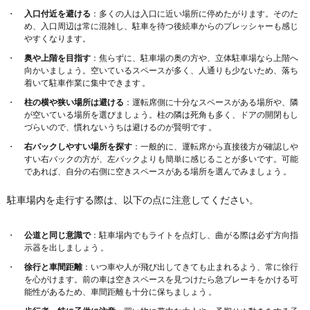
入口付近を避ける
：多くの人は入口に近い場所に停めたがります。そのた
め、入口周辺は常に混雑し、駐車を待つ後続車からのプレッシャーも感じ
やすくなります。
奥や上階を目指す
：焦らずに、駐車場の奥の方や、立体駐車場なら上階へ
向かいましょう。空いているスペースが多く、人通りも少ないため、落ち
着いて駐車作業に集中できます 。
柱の横や狭い場所は避ける
：運転席側に十分なスペースがある場所や、隣
が空いている場所を選びましょう。柱の隣は死角も多く、ドアの開閉もし
づらいので、慣れないうちは避けるのが賢明です 。
右バックしやすい場所を探す
：一般的に、運転席から直接後方が確認しや
すい右バックの方が、左バックよりも簡単に感じることが多いです。可能
であれば、自分の右側に空きスペースがある場所を選んでみましょう 。
駐車場内を走行する際は、以下の点に注意してください。
公道と同じ意識で
：駐車場内でもライトを点灯し、曲がる際は必ず方向指
示器を出しましょう 。
徐行と車間距離
：いつ車や人が飛び出してきても止まれるよう、常に徐行
を心がけます。前の車は空きスペースを見つけたら急ブレーキをかける可
能性があるため、車間距離も十分に保ちましょう 。