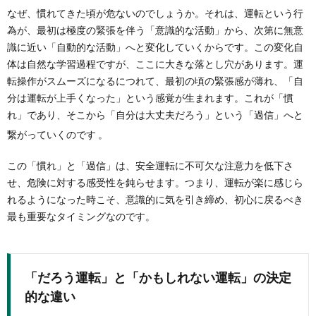
なぜ、慣れてきた頃が危ないのでしょうか。それは、運転という行
為が、最初は極度の緊張を伴う「意識的な活動」から、次第に無意
識に近い「自動的な活動」へと変化していくからです。この変化自
体は自然な学習過程ですが、ここに大きな落とし穴があります。運
転操作がスムーズになるにつれて、最初の頃の緊張感が薄れ、「自
分は運転が上手くなった」という感覚が生まれます。これが「慣
れ」であり、そこから「自分は大丈夫だろう」という「過信」へと
繋がっていくのです
。
この「慣れ」と「過信」は、安全運転に不可欠な注意力を低下さ
せ、危険に対する感受性を鈍らせます。つまり、運転が楽に感じら
れるようになった時こそ、意識的に気を引き締め、初心に戻るべき
最も重要なタイミングなのです。
「だろう運転」と「かもしれない運転」の決定
的な違い