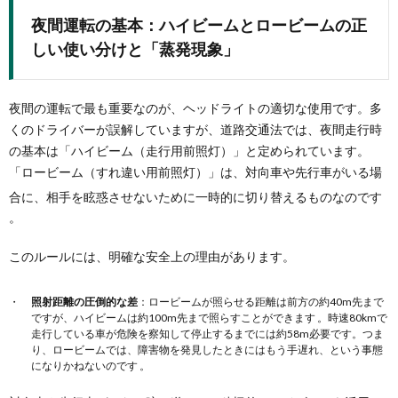
夜間運転の基本：ハイビームとロービームの正
しい使い分けと「蒸発現象」
夜間の運転で最も重要なのが、ヘッドライトの適切な使用です。多
くのドライバーが誤解していますが、道路交通法では、夜間走行時
の基本は「ハイビーム（走行用前照灯）」と定められています。
「ロービーム（すれ違い用前照灯）」は、対向車や先行車がいる場
合に、相手を眩惑させないために一時的に切り替えるものなのです
。
このルールには、明確な安全上の理由があります。
照射距離の圧倒的な差
：ロービームが照らせる距離は前方の約40m先まで
ですが、ハイビームは約100m先まで照らすことができます 。時速80kmで
走行している車が危険を察知して停止するまでには約58m必要です。つま
り、ロービームでは、障害物を発見したときにはもう手遅れ、という事態
になりかねないのです 。