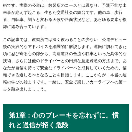
術です。実際の公道は、教習所のコースとは異なり、予測不能な出
来事が絶えず起こる、生きた交通社会の舞台です。他の車、歩行
者、自転車、刻々と変わる天候や路面状況など、あらゆる要素が複
雑に絡み合っています。
この記事では、教習所では深く教わることの少ない、公道デビュー
後の実践的なアドバイスを網羅的に解説します。運転に慣れてきた
頃に忍び寄る心の隙から、高速道路の合流や駐車といった具体的な
技術、さらには他のドライバーとの円滑な意思疎通の方法まで、あ
なたが自信を持って安全なドライバーへと成長していくための、信
頼できる道しるべとなることを目指します。ここからが、本当の運
転の学びの始まりです。一緒に、安全で楽しいカーライフへの第一
歩を踏み出しましょう。
第1章：心のブレーキを忘れずに。慣
れと過信が招く危険