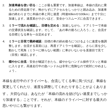
加速車線を使い切る
：ここが最も重要です。加速車線は、本線の流れに乗
るための滑走路です。怖がらずにアクセルをしっかりと踏み込み、加速車
線の終わりまでに本線の車と同じ速度（時速80kmや100km）まで十分に
加速します。速度差が小さいほど、安全かつスムーズに合流できます 。
ミラーで流れを確認し、目標を定める
：加速しながら、ドアミラーで本線
の交通状況を確認します。そして、「あの車の後ろに入ろう」と、合流す
る目標となる車を一台定めます 。
ミラーと目視で最終確認
：目標の車の斜め後ろにつけるように速度を微調
整します。合流する直前には、再度ドアミラーを確認し、さらに首を少し
動かして死角（ミラーに映らない範囲）に車がいないかを直接目で見て
（目視）確認します 。
穏やかに合流
：安全が確認できたら、緩やかなハンドル操作でスッと車線
に入ります。高速走行中の急ハンドルは非常に危険なので絶対にやめまし
ょう 。
本線を走行中のドライバーも、合流してくる車に気づけば、車線を
変更してくれたり、速度を調整してくれたりすることがよくありま
す
。大切なのは、あなたが「本線の流れを妨げない速度までしっか
り加速する」ことです。それが、本線のドライバーに対する最大の
思いやりにも繋がります。