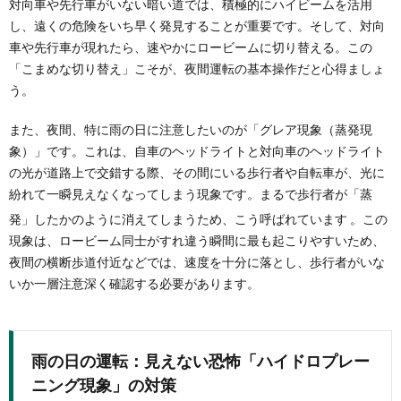
対向車や先行車がいない暗い道では、積極的にハイビームを活用
し、遠くの危険をいち早く発見することが重要です。そして、対向
車や先行車が現れたら、速やかにロービームに切り替える。この
「こまめな切り替え」こそが、夜間運転の基本操作だと心得ましょ
う。
また、夜間、特に雨の日に注意したいのが「グレア現象（蒸発現
象）」です。これは、自車のヘッドライトと対向車のヘッドライト
の光が道路上で交錯する際、その間にいる歩行者や自転車が、光に
紛れて一瞬見えなくなってしまう現象です。まるで歩行者が「蒸
発」したかのように消えてしまうため、こう呼ばれています
。この
現象は、ロービーム同士がすれ違う瞬間に最も起こりやすいため、
夜間の横断歩道付近などでは、速度を十分に落とし、歩行者がいな
いか一層注意深く確認する必要があります。
雨の日の運転：見えない恐怖「ハイドロプレー
ニング現象」の対策