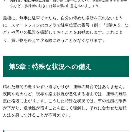
歩行者、特に子供に注意
：買い物に夢中な大人や、予期せぬ動きをする子
供など、歩行者の動きには最大限の注意を払いましょう 。
最後に、無事に駐車できたら、自分の停めた場所を忘れないよう
に、スマートフォンのカメラで駐車位置の番号（例：「3階 A-5」な
ど）や周りの風景を撮影しておくことをお勧めします。これによ
り、買い物を終えて戻る際に迷うことがなくなります
。
第5章：特殊な状況への備え
晴れた昼間の走りやすい道ばかりが、運転の舞台ではありません。
夜間や雨天など、視界や路面状況が悪化する場面では、運転の難易
度は格段に上がります。こうした特殊な状況では、車の性能の限界
が下がり、危険性が増すことを正しく理解し、それに合わせた運転
方法を身につけることが不可欠です。