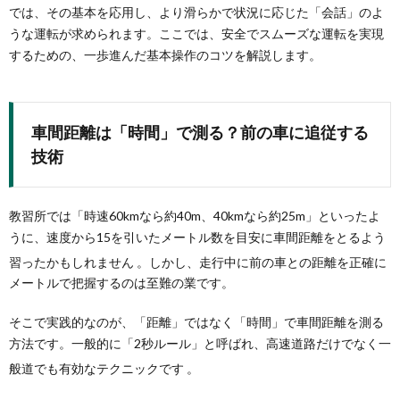
では、その基本を応用し、より滑らかで状況に応じた「会話」のよ
うな運転が求められます。ここでは、安全でスムーズな運転を実現
するための、一歩進んだ基本操作のコツを解説します。
車間距離は「時間」で測る？前の車に追従する
技術
教習所では「時速60kmなら約40m、40kmなら約25m」といったよ
うに、速度から15を引いたメートル数を目安に車間距離をとるよう
習ったかもしれません
。しかし、走行中に前の車との距離を正確に
メートルで把握するのは至難の業です。
そこで実践的なのが、「距離」ではなく「時間」で車間距離を測る
方法です。一般的に「2秒ルール」と呼ばれ、高速道路だけでなく一
般道でも有効なテクニックです
。