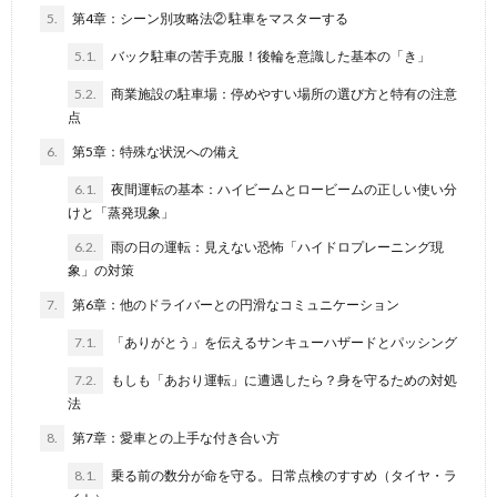
5.
第4章：シーン別攻略法② 駐車をマスターする
5.1.
バック駐車の苦手克服！後輪を意識した基本の「き」
5.2.
商業施設の駐車場：停めやすい場所の選び方と特有の注意
点
6.
第5章：特殊な状況への備え
6.1.
夜間運転の基本：ハイビームとロービームの正しい使い分
けと「蒸発現象」
6.2.
雨の日の運転：見えない恐怖「ハイドロプレーニング現
象」の対策
7.
第6章：他のドライバーとの円滑なコミュニケーション
7.1.
「ありがとう」を伝えるサンキューハザードとパッシング
7.2.
もしも「あおり運転」に遭遇したら？身を守るための対処
法
8.
第7章：愛車との上手な付き合い方
8.1.
乗る前の数分が命を守る。日常点検のすすめ（タイヤ・ラ