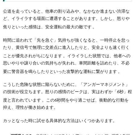
公道を走っていると、他車の割り込みや、なかなか進まない渋滞な
ど、イライラする場面に遭遇することがあります。しかし、怒りや
焦りといった感情は、安全運転の最大の敵です
。
時間に追われて「先を急ぐ」気持ちが強くなると、一時停止を怠っ
たり、黄信号で無理に交差点に進入したりと、安全よりも速く行く
ことが優先されがちになります
。イライラした状態では、他者への
思いやりや譲り合いの気持ちが失われ、車間距離を詰めたり、不必
要に警音器を鳴らしたりといった攻撃的な運転に繋がります
。
こうした危険な状態に陥らないために、「アンガーマネジメント」
の技術が役立ちます。怒りの感情のピークは、実はわずか「6秒」程
度と言われています
。この6秒間をやり過ごせば、衝動的な行動を
抑え、理性が働き始めます。
カッとなった時に試せる具体的な方法はいくつかあります。