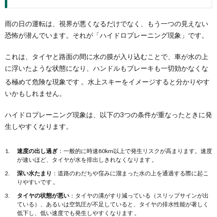
雨の日の運転は、視界が悪くなるだけでなく、もう一つの見えない
恐怖が潜んでいます。それが「ハイドロプレーニング現象」です。
これは、タイヤと路面の間に水の膜が入り込むことで、車が水の上
に浮いたような状態になり、ハンドルもブレーキも一切効かなくな
る極めて危険な現象です
。水上スキーをイメージすると分かりやす
いかもしれません。
ハイドロプレーニング現象は、以下の3つの条件が重なったときに発
生しやすくなります。
速度の出し過ぎ
：一般的に時速80km以上で発生リスクが高まります。速度
が速いほど、タイヤが水を排出しきれなくなります 。
深い水たまり
：道路のわだちや窪みに溜まった水の上を通過する際に起こ
りやすいです 。
タイヤの状態が悪い
：タイヤの溝がすり減っている（スリップサインが出
ている）、あるいは空気圧が不足していると、タイヤの排水性能が著しく
低下し、低い速度でも発生しやすくなります 。