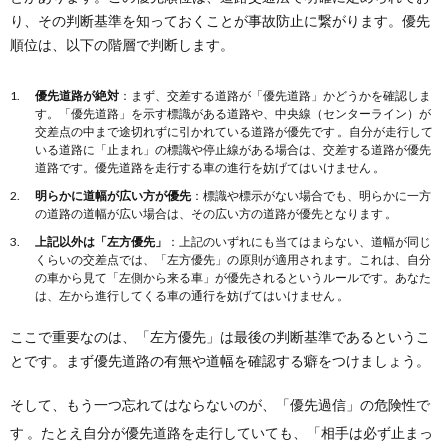
り、その判断基準を知っておくことが事故防止に繋がります。優先
順位は、以下の階層で判断します。
優先道路が絶対
：まず、交差する道路が「優先道路」かどうかを確認しま
す。「優先道路」を示す標識がある道路や、中央線（センターライン）が
交差点の中まで途切れずに引かれている道路が優先です 。自分が走行して
いる道路に「止まれ」の標識や停止線がある場合は、交差する道路が優先
道路です。優先道路を走行する車の進行を妨げてはいけません 。
明らかに道幅が広い方が優先
：標識や標示がない場合でも、明らかに一方
の道路の道幅が広い場合は、その広い方の道路が優先となります 。
上記以外は「左方優先」
：上記のいずれにも当てはまらない、道幅が同じ
くらいの交差点では、「左方優先」の原則が適用されます。これは、自分
の車から見て「左側から来る車」が優先されるというルールです。あなた
は、左から進行してくる車の通行を妨げてはいけません 。
ここで重要なのは、「左方優先」は最後の判断基準であるというこ
とです。まず優先道路の有無や道幅を確認する癖をつけましょう。
そして、もう一つ忘れてはならないのが、「優先過信」の危険性で
す
。たとえ自分が優先道路を走行していても、「相手は必ず止まっ