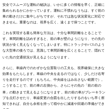
安全でスムーズな運転の秘訣は、いかに多くの情報を早く、正確に
集められるかにかかっています。運転に不慣れなうちは、すぐ前の
車の動きだけに集中しがちですが、それでは急な状況変化に対応で
きません。重要なのは、視界を広く、遠くまで保つことです。
これを実現する最も簡単な方法は、十分な車間距離をとることで
す。車間距離を詰めすぎると、前の車が壁のようになり、その先の
状況が全く見えなくなってしまいます。特にトラックやバスのよう
な大型車の後ろでは、意識して車間距離を広くとることで、隠れて
いた先の交通状況が見えるようになります
。
さらに、車線内でのわずかな位置取りの工夫も、視界確保に大きな
効果をもたらします。車線の中央を走るのではなく、少しだけ右寄
りを走行するのです（もちろん、中央線をはみ出さない範囲で）。
こうすることで、前の車の左側から、さらにその先の「前の前の
車」の動きまで見えるようになります
。前の前の車がブレーキラン
プを点灯させたり、車線変更の合図を出したりするのをいち早く察
知できれば、自分も余裕を持って穏やかに減速や回避の準備ができ