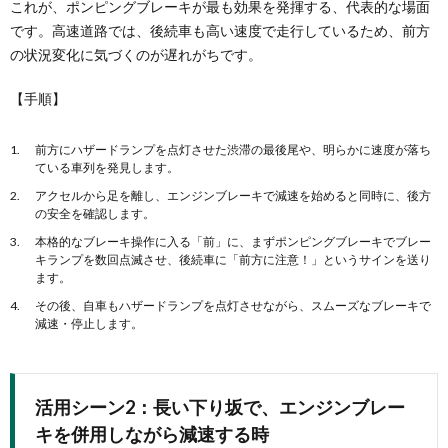
これが、ポンピングブレーキが最も効果を発揮する、代表的な場面
です。高速道路では、後続車も高い速度で走行しているため、前方
の状況変化に気づくのが遅れがちです。
【手順】
前方にハザードランプを点灯させた渋滞の最後尾や、明らかに速度が落ち
ている車列を発見します。
アクセルから足を離し、エンジンブレーキで減速を始めると同時に、後方
の安全を確認します。
本格的なブレーキ操作に入る「前」に、まずポンピングブレーキでブレー
キランプを数回点滅させ、後続車に「前方に注意！」というサインを送り
ます。
その後、自車もハザードランプを点灯させながら、スムーズなブレーキで
減速・停止します。
活用シーン2：長い下り坂で、エンジンブレー
キを併用しながら減速する時