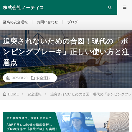
株式会社ノーティス
至高の安全運転
お問い合わせ
ブログ
追突されないための合図！現代の「ポ
ンピングブレーキ」正しい使い方と注
意点
2025.08.29
安全運転
安全運転
追突されないための合図！現代の「ポンピングブレ
HOME