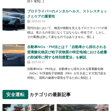
効 3. 電気[…]
プロドライバーのメンタルヘルス、ストレスチェッ
クとケアの重要性
2026.02.19
現代社会において、物流や移動を支えるプロドライバーの皆
様は、私たちの生活になくてはならない存在です。しかし、
その業務は決して楽なものではありません。長[…]
自動車NOx・PM法とは？「自動車から排出される
窒素酸化物及び粒子状物質の特定地域における総量
の削減等に関する特別措置法」を解説
2025.02.17
自動車NOx・PM法は、自動車から排出される窒素酸化物
（NOx）や浮遊粒子状物質（PM）が引き起こす大気汚染を
抑制し、国民の健康や環境を守るために制定[…]
安全運転
カテゴリの最新記事