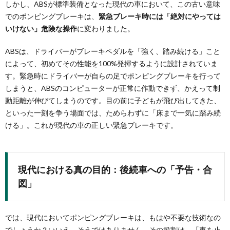
しかし、ABSが標準装備となった現代の車において、この古い意味
でのポンピングブレーキは、
緊急ブレーキ時には「絶対にやっては
いけない」危険な操作
に変わりました。
ABSは、ドライバーがブレーキペダルを「強く、踏み続ける」こと
によって、初めてその性能を100%発揮するように設計されていま
す。緊急時にドライバーが自らの足でポンピングブレーキを行って
しまうと、ABSのコンピューターが正常に作動できず、かえって制
動距離が伸びてしまうのです。目の前に子どもが飛び出してきた、
といった一刻を争う場面では、ためらわずに「床まで一気に踏み続
ける」。これが現代の車の正しい緊急ブレーキです。
現代における真の目的：後続車への「予告・合
図」
では、現代においてポンピングブレーキは、もはや不要な技術なの
でしょうか？いいえ、そうではありません。その役割は、「車を止