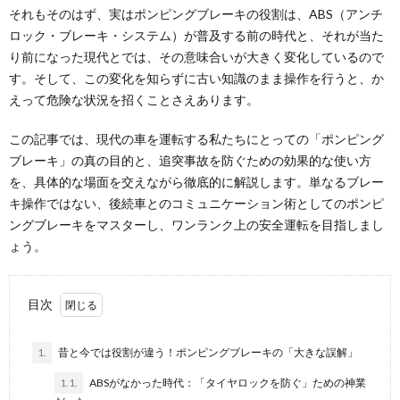
それもそのはず、実はポンピングブレーキの役割は、ABS（アンチ
ロック・ブレーキ・システム）が普及する前の時代と、それが当た
り前になった現代とでは、その意味合いが大きく変化しているので
す。そして、この変化を知らずに古い知識のまま操作を行うと、か
えって危険な状況を招くことさえあります。
この記事では、現代の車を運転する私たちにとっての「ポンピング
ブレーキ」の真の目的と、追突事故を防ぐための効果的な使い方
を、具体的な場面を交えながら徹底的に解説します。単なるブレー
キ操作ではない、後続車とのコミュニケーション術としてのポンピ
ングブレーキをマスターし、ワンランク上の安全運転を目指しまし
ょう。
目次
1.
昔と今では役割が違う！ポンピングブレーキの「大きな誤解」
1.1.
ABSがなかった時代：「タイヤロックを防ぐ」ための神業