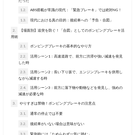
だった
1.2.
ABS搭載が常識の現代：「緊急ブレーキ」では絶対NG！
1.3.
現代における真の目的：後続車への「予告・合図」
2.
【場面別】追突を防ぐ！「合図」としてのポンピングブレーキ活
用術
2.1.
ポンピングブレーキの基本的なやり方
2.2.
活用シーン1：高速道路で、前方に渋滞や強い減速を発見
した時
2.3.
活用シーン2：長い下り坂で、エンジンブレーキを併用し
ながら減速する時
2.4.
活用シーン3：前方に落下物や動物などを発見し、強めの
減速が必要な時
3.
やりすぎは禁物！ポンピングブレーキの注意点
3.1.
通常の停止では不要
3.2.
後続車がいない場合は意味がない
3.3.
緊急時には「ためらわず一気に踏む」