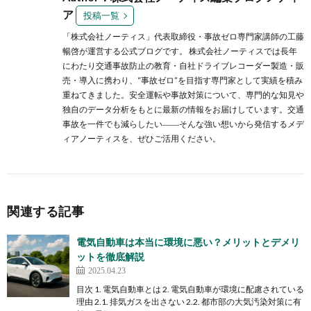
ア
投稿一覧
「株式会社ノーティス」代表取締役・事故ゼロ専門家講師の工藤
暢啓が運営する公式ブログです。 株式会社ノーティスでは長年
にわたり交通事故防止の教育・自社ドライブレコーダー製造・販
売・導入に携わり、“事故ゼロ”を目指す専門家として実績を積み
重ねてきました。安全運転や事故対策について、専門的な知見や
独自のデータ分析をもとに最新の情報をお届けしています。交通
事故を一件でも減らしたい――そんな強い想いから発信するメデ
ィアノーティスを、ぜひご活用ください。
関連する記事
電気自動車は本当に環境に悪い？メリットとデメリ
ットを徹底解説
2025.04.23
目次 1. 電気自動車とは 2. 電気自動車が環境に配慮されている
理由 2.1. 排気ガスを出さない 2.2. 都市部の大気汚染対策に有