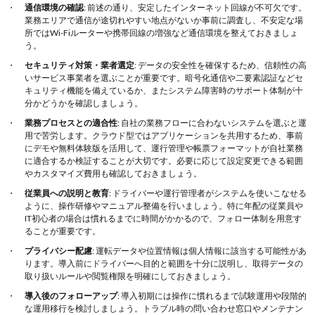
通信環境の確認
: 前述の通り、安定したインターネット回線が不可欠です。
業務エリアで通信が途切れやすい地点がないか事前に調査し、不安定な場
所ではWi-Fiルーターや携帯回線の増強など通信環境を整えておきましょ
う。
セキュリティ対策・業者選定
: データの安全性を確保するため、信頼性の高
いサービス事業者を選ぶことが重要です。暗号化通信や二要素認証などセ
キュリティ機能を備えているか、またシステム障害時のサポート体制が十
分かどうかを確認しましょう。
業務プロセスとの適合性
: 自社の業務フローに合わないシステムを選ぶと運
用で苦労します。クラウド型ではアプリケーションを共用するため、事前
にデモや無料体験版を活用して、運行管理や帳票フォーマットが自社業務
に適合するか検証することが大切です​​。必要に応じて設定変更できる範囲
やカスタマイズ費用も確認しておきましょう。
従業員への説明と教育
: ドライバーや運行管理者がシステムを使いこなせる
ように、操作研修やマニュアル整備を行いましょう。特に年配の従業員や
IT初心者の場合は慣れるまでに時間がかかるので、フォロー体制を用意す
ることが重要です​。
プライバシー配慮
: 運転データや位置情報は個人情報に該当する可能性があ
ります。導入前にドライバーへ目的と範囲を十分に説明し、取得データの
取り扱いルールや閲覧権限を明確にしておきましょう。
導入後のフォローアップ
: 導入初期には操作に慣れるまで試験運用や段階的
な運用移行を検討しましょう。トラブル時の問い合わせ窓口やメンテナン