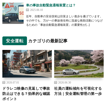
車の事故自動緊急通報装置とは？
2025.06.10
近年、自動車の安全技術は目覚ましい進歩を遂げています。
その中でも、万が一の事故発生時に迅速な救助活動につなげ
るための「事故自動緊急通報装置」の重要性が[…]
安全運転
カテゴリの最新記事
2026.07.01
2026.06.30
ドラレコ映像の見返しで事故
社員の運転傾向を可視化する
防止はできる？効果的な確認
方法｜安全運転管理の第一歩
ポイント