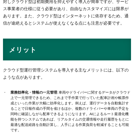
対しクラウド型は初期費用を抑えやすく導入が簡単ですが、サービ
ス事業者の仕様に従う必要があり、自由なカスタマイズには限界が
あります​​。また、クラウド型はインターネットに依存するため、通
信が途絶えるとシステムが使えなくなる点にも注意が必要です。
メリット
クラウド型運行管理システムを導入する主なメリットには、以下の
ような点があります。
業務効率化・情報の一元管理
: 車両やドライバーに関するデータがクラウド
上で一元管理できるため、これまで手作業で行っていた配車計画や帳票作
成といった作業が大幅に効率化します​。例えば、運行データを自動集計す
ることで日報作成の手間を省けるほか、複数のドライバーや車両の予定を
同時に確認しながら配車できるようになります。AIによるルート最適化機
能を持つシステムであれば、リアルタイムの交通情報や走行履歴をもとに
最適な配送経路を自動計算し、人手による作業負荷を軽減することも可能
です​。