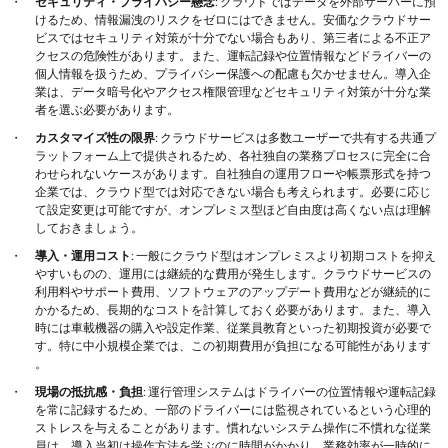
セキュリティ・プライバシー懸念
: クラウドではデータを外部サーバーに預
けるため、情報漏洩のリスクをゼロにはできません​。安価なクラウドサー
ビスではセキュリティ対策が十分でない場合もあり、第三者による不正ア
クセスの危険性があります​。また、運転記録や位置情報などドライバーの
個人情報を扱うため、プライバシー保護への配慮も欠かせません。導入企
業は、データ暗号化やアクセス権限管理などセキュリティ対策が十分な業
者を選ぶ必要があります。
カスタマイズ性の限界
: クラウドサービスは多数ユーザーで共有する共通プ
ラットフォーム上で提供されるため、各社独自の業務プロセスに完全に合
わせられないケースがあります​​。自社独自の運用フローや帳票形式を持つ
企業では、クラウド型では対応できない場合も考えられます​。必要に応じ
て設定変更は可能ですが、オンプレミス型ほど自由度は高くない点は理解
しておきましょう。
導入・運用コスト
: 一般にクラウド型はオンプレミスより初期コストを抑え
やすいものの、運用には継続的な費用が発生します​。クラウドサービスの
利用料やサポート費用、ソフトウェアのアップデート費用などが継続的に
かかるため、長期的なコストを計算しておく必要があります​。また、導入
時には車載機器の購入や設定作業、従業員教育といった初期投資が必要で
す​。特に中小規模企業では、この初期費用が負担になる可能性があります​
。
現場の抵抗感・負担
: 運行管理システムはドライバーの位置情報や運転記録
を常に記録するため、一部のドライバーには監視されているという心理的
ストレスを与えることがあります​。慣れないシステム操作に不慣れな従業
員は、導入当初は操作方法を学ぶのに時間がかかり、業務効率が一時的に