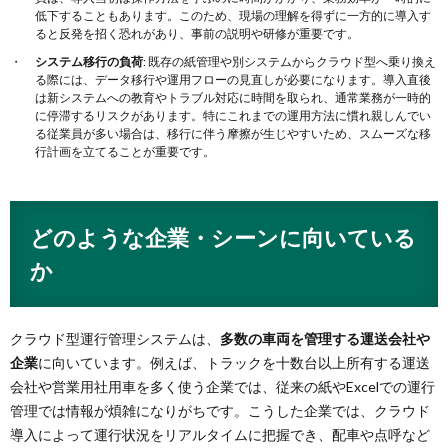
低下することもあります​​。このため、現場の理解を得ずに一方的に導入す
ると反発を招く恐れがあり、事前の説明や研修が重要です。
システム移行の負荷
: 既存の紙管理や別システムからクラウド型へ乗り換え
る際には、データ移行や運用フローの見直しが必要になります。導入直後
は新システムへの教育やトラブル対応に時間を取られ、通常業務が一時的
に停滞するリスクがあります​。特にこれまでの運用方法に慣れ親しんでい
る従業員が多い場合は、移行に伴う摩擦が生じやすいため、スムーズな移
行計画を立てることが重要です。
どのような企業・シーンに向いている
か
クラウド型運行管理システムは、
多数の車両を管理する運送会社や
企業
に向いています。例えば、トラックを十数台以上所有する運送
会社や営業用社用車を多く使う企業では、従来の紙やExcelでの運行
管理では情報が煩雑になりがちです。こうした企業では、クラウド
導入によって運行状況をリアルタイムに把握でき、配車や点呼など