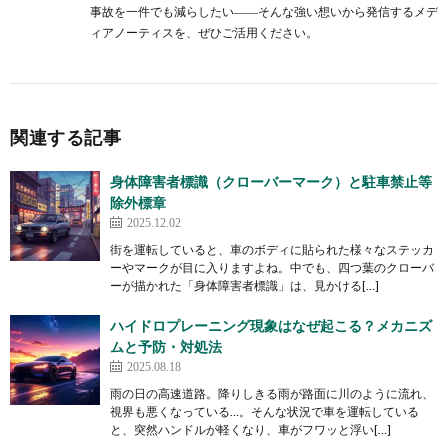
事故を一件でも減らしたい――そんな強い想いから発信するメデ
ィアノーティスを、ぜひご活用ください。
関連する記事
身体障害者標識（クローバーマーク）と駐車禁止等
除外標章
2025.12.02
街を運転していると、車のボディに貼られた様々なステッカ
ーやマークが目に入りますよね。中でも、四つ葉のクローバ
ーが描かれた「身体障害者標識」は、見かける[…]
ハイドロプレーニング現象はなぜ起こる？メカニズ
ムと予防・対処法
2025.08.18
雨の日の高速道路。降りしきる雨が路面に川のように流れ、
視界も悪くなっている…。そんな状況で車を運転している
と、突然ハンドルが軽くなり、車がフワッと浮い[…]