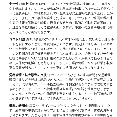
安全性の向上
: 運転挙動のモニタリングや危険挙動の検知により、事故リス
クを低減します​。システムが急加速や急減速を検出した場合にはドライバ
ーに注意を促し、常時監視されている意識が安全運転の意識向上につなが
ります。また、万一事故が発生した場合にも、クラウド上で車両の現在地
や周辺情報を管理者が瞬時に把握できるため、迅速な初動対応が可能です​
。迅速な事故対応によって被害の拡大を防ぎ、事業への影響を最小限に抑
えられることが期待できます。
コスト削減
: 燃料消費量やアイドリング時間を可視化し、無駄のない運行ル
ートを設計することで、経費削減が図れます​。例えば、運行ルートの最適
化で走行距離を短縮できればガソリン代の節約につながりますし、アイド
リング時間の削減で燃料消費を抑えられます。また、従来ドライバーが帰
社後に手書きしていた運転日報の作成負担がシステム導入で軽減されるた
め、人件費の削減にも寄与します​。さらに、運行管理にかかる残業や非効
率な業務が減ることで、人材を効率的に活用できるようになります。
労務管理・法令順守の支援
: ドライバー一人ひとりの運転時間や休憩時間、
残業時間などを詳細に記録できるため、労働時間規制への対応が容易にな
ります​。点呼時のアルコール検査結果や休憩記録もシステムで管理できる
ものが多く、ドライバーの健康管理や安全運行の確認が簡単になります​。
このようにドライバーの労働環境を整えやすくなることで、過労運転の防
止や健康管理が促進され、安全性の向上にもつながります​。
情報の透明化
: 車両やドライバーのデータをクラウドで一括管理すること
で、経営層や現場の誰もがリアルタイムに情報を閲覧でき、業務の透明性
が高まります。たとえば売上・請求管理機能や車両別の収支管理機能を備