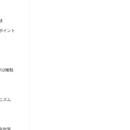
状
ポイント
の2種類
ニズム
全対策