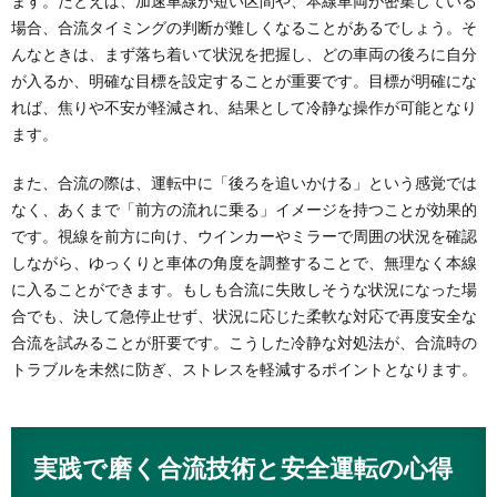
ます。たとえば、加速車線が短い区間や、本線車両が密集している
場合、合流タイミングの判断が難しくなることがあるでしょう。そ
んなときは、まず落ち着いて状況を把握し、どの車両の後ろに自分
が入るか、明確な目標を設定することが重要です。目標が明確にな
れば、焦りや不安が軽減され、結果として冷静な操作が可能となり
ます。
また、合流の際は、運転中に「後ろを追いかける」という感覚では
なく、あくまで「前方の流れに乗る」イメージを持つことが効果的
です。視線を前方に向け、ウインカーやミラーで周囲の状況を確認
しながら、ゆっくりと車体の角度を調整することで、無理なく本線
に入ることができます。もしも合流に失敗しそうな状況になった場
合でも、決して急停止せず、状況に応じた柔軟な対応で再度安全な
合流を試みることが肝要です。こうした冷静な対処法が、合流時の
トラブルを未然に防ぎ、ストレスを軽減するポイントとなります。
実践で磨く合流技術と安全運転の心得