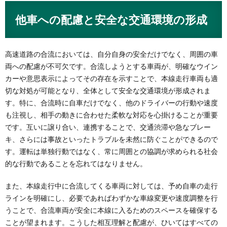
他車への配慮と安全な交通環境の形成
高速道路の合流においては、自分自身の安全だけでなく、周囲の車
両への配慮が不可欠です。合流しようとする車両が、明確なウイン
カーや意思表示によってその存在を示すことで、本線走行車両も適
切な対処が可能となり、全体として安全な交通環境が形成されま
す。特に、合流時に自車だけでなく、他のドライバーの行動や速度
も注視し、相手の動きに合わせた柔軟な対応を心掛けることが重要
です。互いに譲り合い、連携することで、交通渋滞や急なブレー
キ、さらには事故といったトラブルを未然に防ぐことができるので
す。運転は単独行動ではなく、常に周囲との協調が求められる社会
的な行動であることを忘れてはなりません。
また、本線走行中に合流してくる車両に対しては、予め自車の走行
ラインを明確にし、必要であればわずかな車線変更や速度調整を行
うことで、合流車両が安全に本線に入るためのスペースを確保する
ことが望まれます。こうした相互理解と配慮が、ひいてはすべての