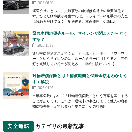
2026.06.08
運送会社にとって、交通事故の削減は経営上の重要課題で
す。ひとたび事故が発生すれば、ドライバーや相手方の安全
に関わるだけでなく、配送遅延、車両修理、保険[…]
緊急車両の優先ルール、サイレンが聞こえたらどう
する？
2025.11.19
運転中に突然聞こえてくる「ピーポーピーポー」「ウーウ
ー」というサイレンの音。ルームミラーに目をやると、赤色
灯が点滅しているのが見える…。運転に慣れてい[…]
対物賠償保険とは？補償範囲と保険金額をわかりや
すく解説
2025.04.07
自動車保険において「対物賠償保険」という言葉を耳にする
ことがあります。これは、運転中の事故によって他人の所有
物に損害を与えてしまった場合に、その損害賠[…]
安全運転
カテゴリの最新記事