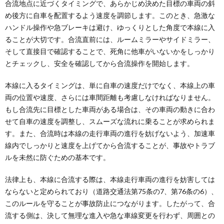
合流地点に近づくタイミングで、あらかじめ決めた目標の車両の斜
め後方に自車を配置するよう速度を調節します。このとき、急激な
ハンドル操作や急ブレーキは避け、ゆっくりとした角度で本線に入
ることが大切です。合流直前には、ルームミラーやサイドミラー、
そして直接目で確認することで、死角に他車がいないかをしっかり
とチェックし、安全を確認してから合流操作を開始します。
本線に入るタイミングは、単に自車の速度だけでなく、本線上の車
両の位置や速度、さらには車間距離も考慮しなければなりません。
もし合流先に目標とした車両がある場合は、その車両の動きに合わ
せて自車の速度を調整し、スムーズな流れに乗ることが求められま
す。また、合流時は本線の走行車両の進行を妨げないよう、加速車
線内でしっかりと速度を上げてから合流することが、事故やトラブ
ルを未然に防ぐための基本です。
法律上も、本線に合流する際は、本線走行車両の進行を妨害しては
ならないと定められており（道路交通法第75条の7、第76条の6）、
このルールを守ることが事故防止につながります。したがって、合
流する側は、決して無理な進入や急な車線変更を行わず、周囲との