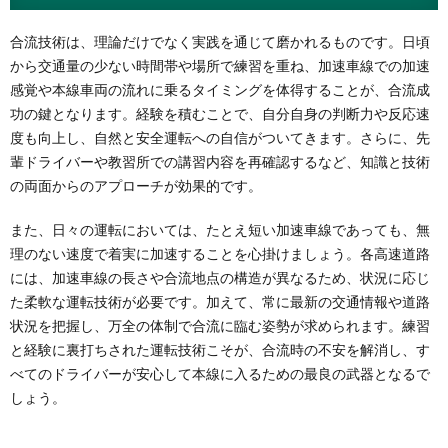
合流技術は、理論だけでなく実践を通じて磨かれるものです。日頃
から交通量の少ない時間帯や場所で練習を重ね、加速車線での加速
感覚や本線車両の流れに乗るタイミングを体得することが、合流成
功の鍵となります。経験を積むことで、自分自身の判断力や反応速
度も向上し、自然と安全運転への自信がついてきます。さらに、先
輩ドライバーや教習所での講習内容を再確認するなど、知識と技術
の両面からのアプローチが効果的です。
また、日々の運転においては、たとえ短い加速車線であっても、無
理のない速度で着実に加速することを心掛けましょう。各高速道路
には、加速車線の長さや合流地点の構造が異なるため、状況に応じ
た柔軟な運転技術が必要です。加えて、常に最新の交通情報や道路
状況を把握し、万全の体制で合流に臨む姿勢が求められます。練習
と経験に裏打ちされた運転技術こそが、合流時の不安を解消し、す
べてのドライバーが安心して本線に入るための最良の武器となるで
しょう。