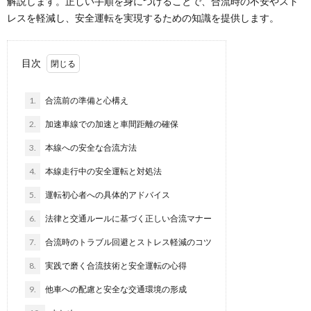
解説します。正しい手順を身につけることで、合流時の不安やスト
レスを軽減し、安全運転を実現するための知識を提供します。
目次
1.
合流前の準備と心構え
2.
加速車線での加速と車間距離の確保
3.
本線への安全な合流方法
4.
本線走行中の安全運転と対処法
5.
運転初心者への具体的アドバイス
6.
法律と交通ルールに基づく正しい合流マナー
7.
合流時のトラブル回避とストレス軽減のコツ
8.
実践で磨く合流技術と安全運転の心得
9.
他車への配慮と安全な交通環境の形成