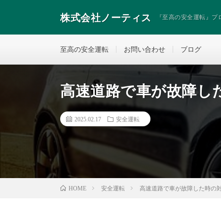
株式会社ノーティス
『至高の安全運転』プ
至高の安全運転
お問い合わせ
ブログ
高速道路で車が故障し
2025.02.17
安全運転
安全運転
高速道路で車が故障した時の
HOME