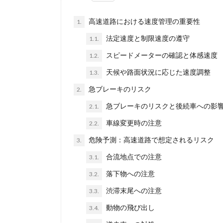
高速道路における速度管理の重要性
1.
法定速度と制限速度の遵守
1.1.
スピードメーターの確認と体感速度
1.2.
天候や路面状況に応じた速度調整
1.3.
急ブレーキのリスク
2.
急ブレーキのリスクと後続車への影
2.1.
車線変更時の注意
2.2.
危険予測：高速道路で想定されるリスク
3.
合流地点での注意
3.1.
落下物への注意
3.2.
渋滞末尾への注意
3.3.
動物の飛び出し
3.4.