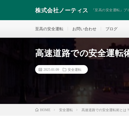
株式会社ノーティス
『至高の安全運転』プ
至高の安全運転
お問い合わせ
ブログ
高速道路での安全運転
2025.01.09
安全運転
安全運転
高速道路での安全運転術とは？
HOME